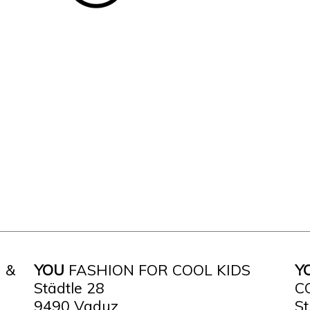
 &
YOU
FASHION FOR COOL KIDS
Y
Städtle 28
C
9490 Vaduz
St