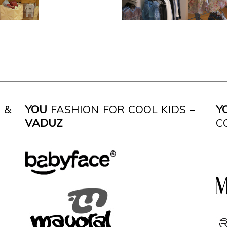
 &
YOU
FASHION FOR COOL KIDS –
Y
VADUZ
C