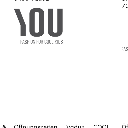
7
 &
Öffnungszeiten Vaduz COOL
Ö